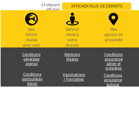
24 départs
AFFICHER PLUS. DE DEPARTS
affichés
Des
Service
Des
hôtels
client à
agence de
choisis
votre
proximité
avec soin
écoute
Conditions
Mentions
Conditions
générales
légales
assurance
agence
aérien et
croisières
Conditions
Vaccinations
Conditions
particulières
/ Formalités
assurance
Aérien
autocar