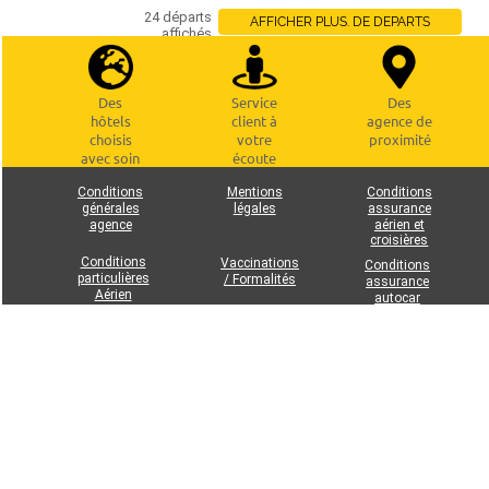
24 départs
AFFICHER PLUS. DE DEPARTS
affichés
Des
Service
Des
hôtels
client à
agence de
choisis
votre
proximité
avec soin
écoute
Conditions
Mentions
Conditions
générales
légales
assurance
agence
aérien et
croisières
Conditions
Vaccinations
Conditions
particulières
/ Formalités
assurance
Aérien
autocar