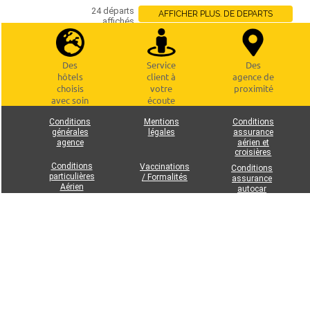
24 départs
AFFICHER PLUS. DE DEPARTS
affichés
Des
Service
Des
hôtels
client à
agence de
choisis
votre
proximité
avec soin
écoute
Conditions
Mentions
Conditions
générales
légales
assurance
agence
aérien et
croisières
Conditions
Vaccinations
Conditions
particulières
/ Formalités
assurance
Aérien
autocar